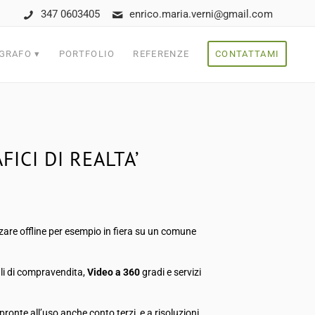
347 0603405
enrico.maria.verni@gmail.com
GRAFO
PORTFOLIO
REFERENZE
CONTATTAMI
FICI DI REALTA’
zzare offline per esempio in fiera su un comune
ali di compravendita,
Video a 360
gradi e servizi
pronte all’uso anche conto terzi, e a risoluzioni