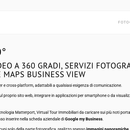
FOTO
0°
DEO A 360 GRADI, SERVIZI FOTOGRA
 MAPS BUSINESS VIEW
 e cross-platform, adattabili a qualsiasi esigenza di comunicazione.
sul proprio sito web, integrare in applicazioni per smartphone o da visuali
nologia Matterport, Virtual Tour Immobiliari da caricare sui più noti port
o inserire nella scheda aziendale di
Google my Business
.
cupi solo della parte fotografica, realizzo spesso
immagini panoramiche